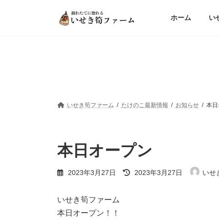
コ
ナ
ン
ビ
ホーム
い
テ
ゲ
ン
ー
ツ
シ
へ
ョ
ス
ン
キ
に
ッ
移
プ
動
いせき筍ファーム
たけのこ最新情報
お知らせ
本日
本日オープン
最
2023年3月27日
2023年3月27日
いせ
終
更
新
いせき筍ファーム
日
本日オープン！！
時