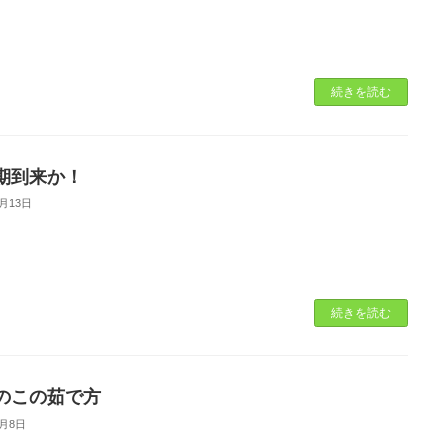
続きを読む
期到来か！
4月13日
続きを読む
のこの茹で方
4月8日