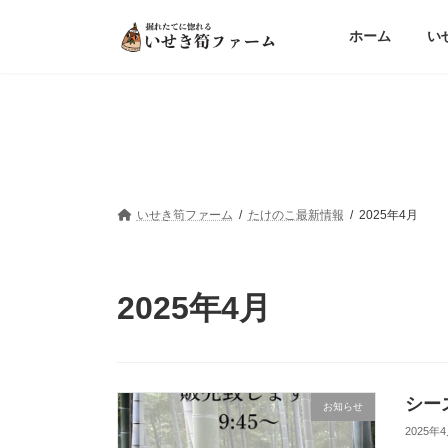
コ
ナ
ン
ビ
ホーム
い
テ
ゲ
ン
ー
ツ
シ
へ
ョ
ス
ン
キ
に
ッ
移
プ
動
いせき筍ファーム
たけのこ最新情報
2025年4月
2025年4月
シー
お知らせ
2025年