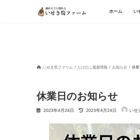
コ
ナ
ン
ビ
ホーム
い
テ
ゲ
ン
ー
ツ
シ
へ
ョ
ス
ン
キ
に
ッ
移
プ
動
いせき筍ファーム
たけのこ最新情報
お知らせ
休業
休業日のお知らせ
最
2023年4月24日
2023年4月24日
いせ
終
更
新
日
時